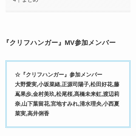
『クリフハンガー』MV参加メンバー
☆『クリフハンガー』参加メンバー
大野愛実,小坂菜緒,正源司陽子,松田好花,藤
嶌果歩,金村美玖,松尾桜,髙橋未来虹,渡辺莉
奈,山下葉留花,宮地すみれ,清水理央,小西夏
菜実,高井俐香