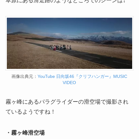
草原にある滑走路のようなところでのシーンは↓
画像出典元：
YouTube 日向坂46『クリフハンガー』MUSIC
VIDEO
霧ヶ峰にあるパラグライダーの滑空場で撮影され
ているようですね！
・霧ヶ峰滑空場