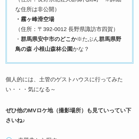
な住所は非公開）
・霧ヶ峰滑空場
（住所：〒392-0012 長野県諏訪市四賀）
・
群馬県安中市のどこか
※たぶん
群馬県野
鳥の森 小根山森林公園
かな？
個人的には、土管のゲストハウスに行ってみた
い・・・気になる～
ぜひ他のMVロケ地（撮影場所）も見ていってい下
さいね♪