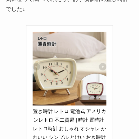
でした↓
置き時計 レトロ 電池式 アメリカ
ンレトロ 不二貿易 | 時計 置時計 
レトロ時計 おしゃれ オシャレ か
わいい シンプル とけい おき時計 