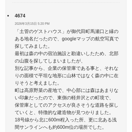
4674
2026年3月15日 5:20 PM
「土管のゲストハウス」が御代田町馬瀬口と縁の
ある地名だったので、googleマップの航空写真で
探してみました。
最初は森の中の宿泊施設と勘違いしたため、北部
の山腹を探してしまいましたが、
別な記事から、企業の保管庫である事と、それな
りの面積で平坦な地形に山林ではなく森の中に在
りそうと考えました。
町は高原野菜の産地で、中心部には森はあまりな
い印象だったので、東側の軽井沢との町境で、
保管庫としてのアクセスが良さそうな道路を探し
ていくと、特徴的な建造物が見つかりました。
18号線から北に600m程入った所、更に北ある浅
間サンラインへも約600m位の場所でした。