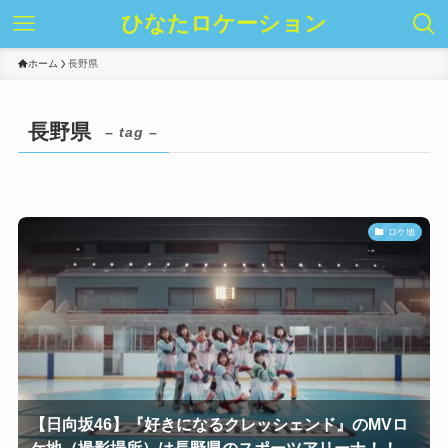
ひなたロケーション
ホーム
長野県
長野県
– tag –
ロケ地
【日向坂46】『好きになるクレッシェンド』のMVロ
ケ地（撮影場所）は長野県のスポーツアリーナ！！