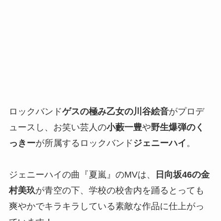
ロックバンド
ゲスの極み乙女の川谷絵音
がプロデ
ュースし、お笑い芸人の
小藪一豊
や
野生爆弾のく
っきー
が所属するロックバンド
ジェニーハイ
。
ジェニーハイの曲『夏嵐』のMVは、
日向坂46の金
村美玖
が青空の下、学校の校舎内を踊るとっても
爽やかでキラキラしている素敵な作品に仕上がっ