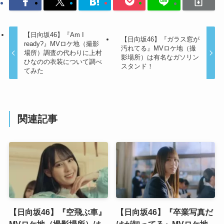
【日向坂46】『Am I
【日向坂46】『ガラス窓が
ready?』MVロケ地（撮影
汚れてる』MVロケ地（撮
場所）調査の代わりに上村
影場所）は有名なガソリン
ひなのの衣装について調べ
スタンド！
てみた
関連記事
【日向坂46】『空飛ぶ車』
【日向坂46】『卒業写真だ
MVロケ地（撮影場所）は
けが知ってる』MVロケ地