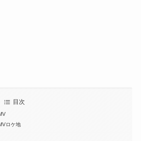
目次
MV
MVロケ地