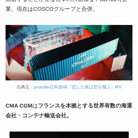
業。現在はCOSCOグループと合併。
出典元：
youtube日向坂46『恋した魚は空を飛ぶ』MV
CMA CGM
は
フランスを本拠とする世界有数の海運
会社・コンテナ輸送会社。