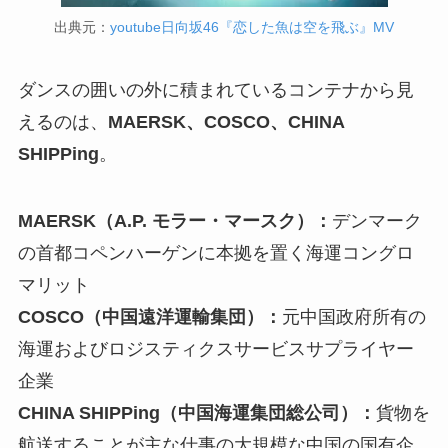
出典元：
youtube日向坂46『恋した魚は空を飛ぶ』MV
ダンスの囲いの外に積まれているコンテナから見
えるのは、
MAERSK、COSCO、CHINA
SHIPPing
。
MAERSK（A.P. モラー・マースク）
：
デンマーク
の首都コペンハーゲンに本拠を置く海運コングロ
マリット
COSCO（中国遠洋運輸集団）
：
元中国政府所有の
海運およびロジスティクスサービスサプライヤー
企業
CHINA SHIPPing（中国海運集団総公司）
：
貨物を
航送することが主な仕事の大規模な中国の国有企