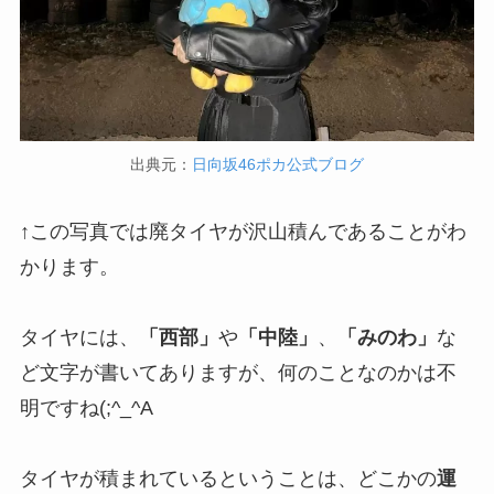
出典元：
日向坂46ポカ公式ブログ
↑この写真では廃タイヤが沢山積んであることがわ
かります。
タイヤには、
「西部」
や
「中陸」
、
「みのわ」
な
ど文字が書いてありますが、何のことなのかは不
明ですね(;^_^A
タイヤが積まれているということは、どこかの
運