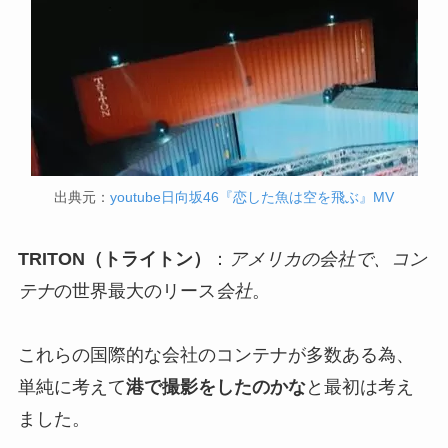
出典元：
youtube日向坂46『恋した魚は空を飛ぶ』MV
TRITON（トライトン）
：
アメリカの会社で、コン
テナ
の世界最大のリース
会社
。
これらの国際的な会社のコンテナが多数ある為、
単純に考えて
港で撮影をしたのかな
と最初は考え
ました。