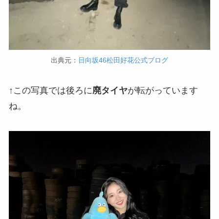
出典元：
日向坂46松田好花公式ブログ
↑この写真では後ろに
廃タイヤ
が転がっています
ね。