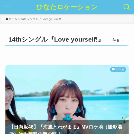
ひなたロケーション
ホーム
14thシングル『Love yourself!』
14thシングル『Love yourself!』
– tag –
ロケ地
【日向坂46】『海風とわがまま』MVロケ地（撮影場
所）は千葉県の海の町！